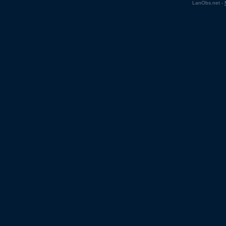
LanObs.net -