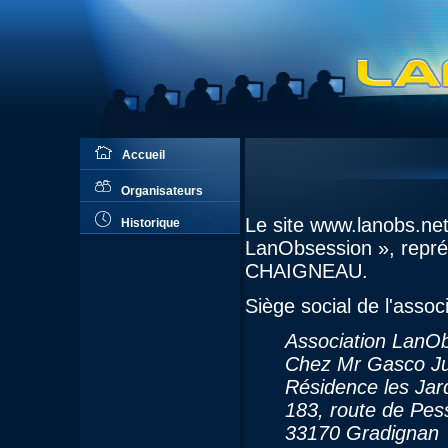
Accueil
Organisateurs
Le site www.lanobs.net 
Historique
LanObsession », repré
CHAIGNEAU.
Siège social de l'associ
Association LanO
Chez Mr Gasco Ju
Résidence les Jar
183, route de Pes
33170 Gradignan