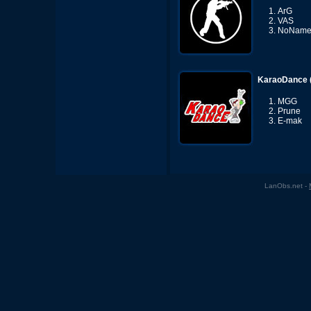
ArG
VAS
NoNam
KaraoDance 
MGG
Prune
E-mak
LanObs.net -